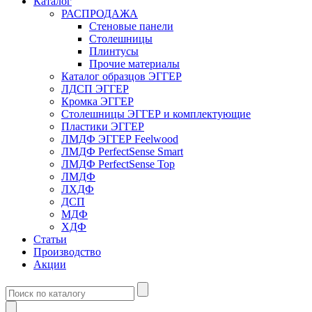
Каталог
РАСПРОДАЖА
Стеновые панели
Столешницы
Плинтусы
Прочие материалы
Каталог образцов ЭГГЕР
ЛДСП ЭГГЕР
Кромка ЭГГЕР
Столешницы ЭГГЕР и комплектующие
Пластики ЭГГЕР
ЛМДФ ЭГГЕР Feelwood
ЛМДФ PerfectSense Smart
ЛМДФ PerfectSense Top
ЛМДФ
ЛХДФ
ДСП
МДФ
ХДФ
Статьи
Производство
Акции