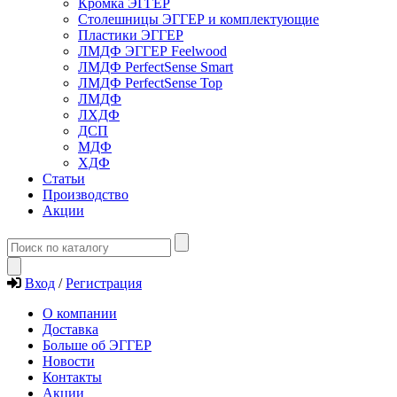
Кромка ЭГГЕР
Столешницы ЭГГЕР и комплектующие
Пластики ЭГГЕР
ЛМДФ ЭГГЕР Feelwood
ЛМДФ PerfectSense Smart
ЛМДФ PerfectSense Top
ЛМДФ
ЛХДФ
ДСП
МДФ
ХДФ
Статьи
Производство
Акции
Вход
/
Регистрация
О компании
Доставка
Больше об ЭГГЕР
Новости
Контакты
Акции