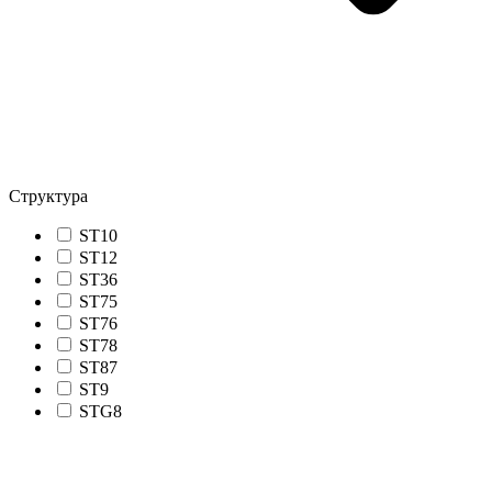
Структура
ST10
ST12
ST36
ST75
ST76
ST78
ST87
ST9
STG8