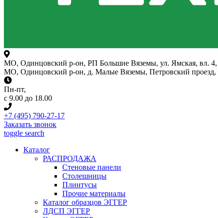
МО, Одинцовский р-он, РП Большие Вяземы, ул. Ямская, вл. 4, 
МО, Одинцовский р-он, д. Малые Вяземы, Петровский проезд, вл
Пн-пт
,
с 9.00 до 18.00
+7 (495) 790-27-17
Заказать звонок
toggle search
Каталог
РАСПРОДАЖА
Стеновые панели
Столешницы
Плинтусы
Прочие материалы
Каталог образцов ЭГГЕР
ЛДСП ЭГГЕР