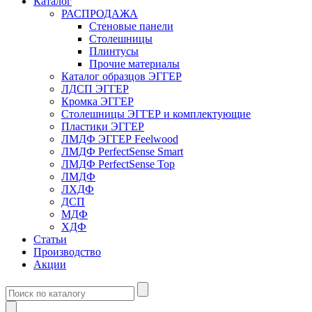
Каталог
РАСПРОДАЖА
Стеновые панели
Столешницы
Плинтусы
Прочие материалы
Каталог образцов ЭГГЕР
ЛДСП ЭГГЕР
Кромка ЭГГЕР
Столешницы ЭГГЕР и комплектующие
Пластики ЭГГЕР
ЛМДФ ЭГГЕР Feelwood
ЛМДФ PerfectSense Smart
ЛМДФ PerfectSense Top
ЛМДФ
ЛХДФ
ДСП
МДФ
ХДФ
Статьи
Производство
Акции