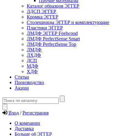
Прочие материалы
Каталог образцов ЭГГЕР
ЛДСП ЭГГЕР
Кромка ЭГГЕР
Столешницы ЭГГЕР и комплектующие
Пластики ЭГГЕР
ЛМДФ ЭГГЕР Feelwood
ЛМДФ PerfectSense Smart
ЛМДФ PerfectSense Top
ЛМДФ
ЛХДФ
ДСП
МДФ
ХДФ
Статьи
Производство
Акции
Вход
/
Регистрация
О компании
Доставка
Больше об ЭГГЕР