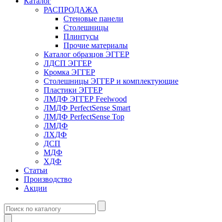
Каталог
РАСПРОДАЖА
Стеновые панели
Столешницы
Плинтусы
Прочие материалы
Каталог образцов ЭГГЕР
ЛДСП ЭГГЕР
Кромка ЭГГЕР
Столешницы ЭГГЕР и комплектующие
Пластики ЭГГЕР
ЛМДФ ЭГГЕР Feelwood
ЛМДФ PerfectSense Smart
ЛМДФ PerfectSense Top
ЛМДФ
ЛХДФ
ДСП
МДФ
ХДФ
Статьи
Производство
Акции