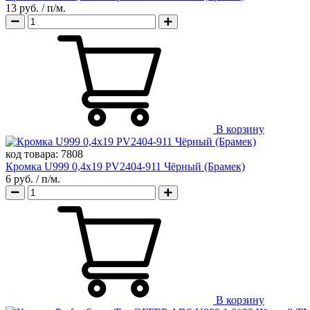
13 руб.
/ п/м.
В корзину
код товара:
7808
Кромка U999 0,4х19 PV2404-911 Чёрный (Брамек)
6 руб.
/ п/м.
В корзину