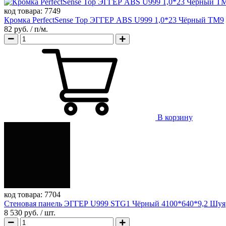
код товара:
7749
Кромка PerfectSense Top ЭГГЕР ABS U999 1,0*23 Чёрный TM9
82 руб.
/ п/м.
В корзину
код товара:
7704
Стеновая панель ЭГГЕР U999 STG1 Чёрный 4100*640*9,2 Шуя
8 530 руб.
/ шт.