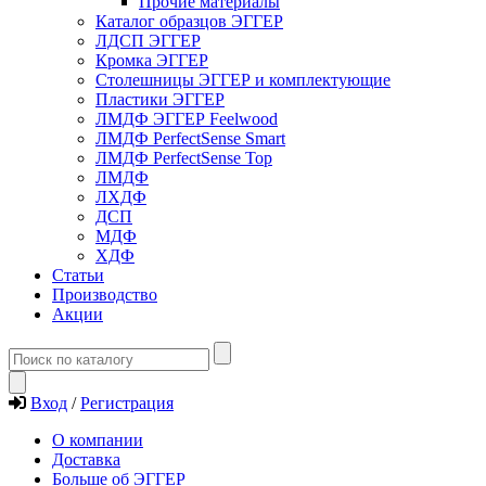
Прочие материалы
Каталог образцов ЭГГЕР
ЛДСП ЭГГЕР
Кромка ЭГГЕР
Столешницы ЭГГЕР и комплектующие
Пластики ЭГГЕР
ЛМДФ ЭГГЕР Feelwood
ЛМДФ PerfectSense Smart
ЛМДФ PerfectSense Top
ЛМДФ
ЛХДФ
ДСП
МДФ
ХДФ
Статьи
Производство
Акции
Вход
/
Регистрация
О компании
Доставка
Больше об ЭГГЕР