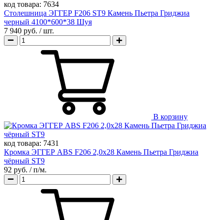
код товара:
7634
Столешница ЭГГЕР F206 ST9 Камень Пьетра Гриджиа
черный 4100*600*38 Шуя
7 940 руб.
/ шт.
В корзину
код товара:
7431
Кромка ЭГГЕР ABS F206 2,0х28 Камень Пьетра Гриджиа
чёрный ST9
92 руб.
/ п/м.