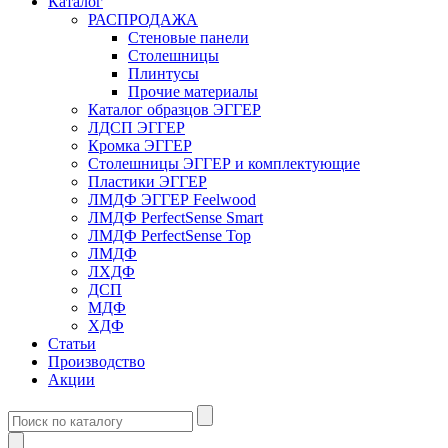
Каталог
РАСПРОДАЖА
Стеновые панели
Столешницы
Плинтусы
Прочие материалы
Каталог образцов ЭГГЕР
ЛДСП ЭГГЕР
Кромка ЭГГЕР
Столешницы ЭГГЕР и комплектующие
Пластики ЭГГЕР
ЛМДФ ЭГГЕР Feelwood
ЛМДФ PerfectSense Smart
ЛМДФ PerfectSense Top
ЛМДФ
ЛХДФ
ДСП
МДФ
ХДФ
Статьи
Производство
Акции