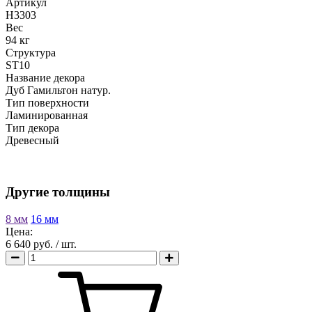
Артикул
H3303
Вес
94 кг
Структура
ST10
Название декора
Дуб Гамильтон натур.
Тип поверхности
Ламинированная
Тип декора
Древесный
Другие толщины
8 мм
16 мм
Цена:
6 640 руб.
/ шт.