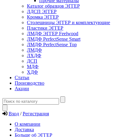
Прочие материалы
Каталог образцов ЭГГЕР
ЛДСП ЭГГЕР
Кромка ЭГГЕР
Столешницы ЭГГЕР и комплектующие
Пластики ЭГГЕР
ЛМДФ ЭГГЕР Feelwood
ЛМДФ PerfectSense Smart
ЛМДФ PerfectSense Top
ЛМДФ
ЛХДФ
ДСП
МДФ
ХДФ
Статьи
Производство
Акции
Вход
/
Регистрация
О компании
Доставка
Больше об ЭГГЕР