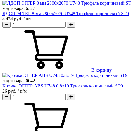
код товара:
6327
ЛДСП ЭГГЕР 8 мм 2800х2070 U748 Трюфель коричневый ST9
4 434 руб.
/ шт.
В корзину
код товара:
6042
Кромка ЭГГЕР ABS U748 0,8х19 Трюфель коричневый ST9
26 руб.
/ п/м.