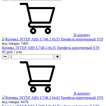
В корзину
код товара:
7405
Кромка ЭГГЕР ABS U748 2,0х35 Трюфель коричневый ST9
95 руб.
/ п/м.
В корзину
код товара:
6476