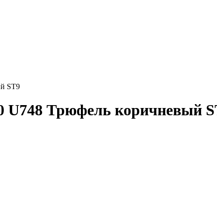
ый ST9
0 U748 Трюфель коричневый S