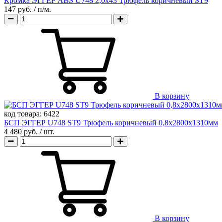
Кромка ЭГГЕР ABS U748 2,0х43 Трюфель коричневый ST9
147 руб.
/ п/м.
В корзину
код товара:
6422
БСП ЭГГЕР U748 ST9 Трюфель коричневый 0,8х2800х1310мм
4 480 руб.
/ шт.
В корзину