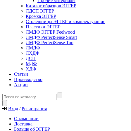
Прочие материалы
Каталог образцов ЭГГЕР
ЛДСП ЭГГЕР
Кромка ЭГГЕР
Столешницы ЭГГЕР и комплектующие
Пластики ЭГГЕР
ЛМДФ ЭГГЕР Feelwood
ЛМДФ PerfectSense Smart
ЛМДФ PerfectSense Top
ЛМДФ
ЛХДФ
ДСП
МДФ
ХДФ
Статьи
Производство
Акции
Вход
/
Регистрация
О компании
Доставка
Больше об ЭГГЕР