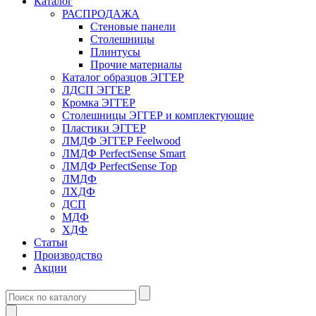
Каталог
РАСПРОДАЖА
Стеновые панели
Столешницы
Плинтусы
Прочие материалы
Каталог образцов ЭГГЕР
ЛДСП ЭГГЕР
Кромка ЭГГЕР
Столешницы ЭГГЕР и комплектующие
Пластики ЭГГЕР
ЛМДФ ЭГГЕР Feelwood
ЛМДФ PerfectSense Smart
ЛМДФ PerfectSense Top
ЛМДФ
ЛХДФ
ДСП
МДФ
ХДФ
Статьи
Производство
Акции