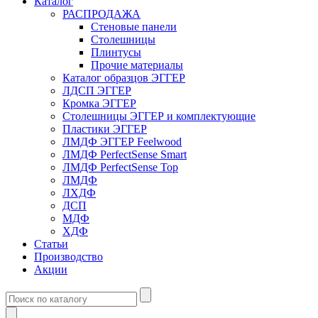
Каталог
РАСПРОДАЖА
Стеновые панели
Столешницы
Плинтусы
Прочие материалы
Каталог образцов ЭГГЕР
ЛДСП ЭГГЕР
Кромка ЭГГЕР
Столешницы ЭГГЕР и комплектующие
Пластики ЭГГЕР
ЛМДФ ЭГГЕР Feelwood
ЛМДФ PerfectSense Smart
ЛМДФ PerfectSense Top
ЛМДФ
ЛХДФ
ДСП
МДФ
ХДФ
Статьи
Производство
Акции