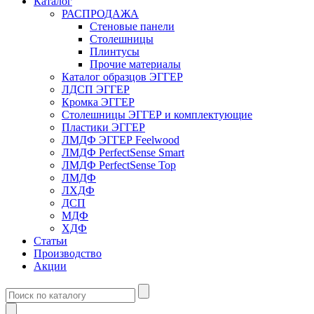
Каталог
РАСПРОДАЖА
Стеновые панели
Столешницы
Плинтусы
Прочие материалы
Каталог образцов ЭГГЕР
ЛДСП ЭГГЕР
Кромка ЭГГЕР
Столешницы ЭГГЕР и комплектующие
Пластики ЭГГЕР
ЛМДФ ЭГГЕР Feelwood
ЛМДФ PerfectSense Smart
ЛМДФ PerfectSense Top
ЛМДФ
ЛХДФ
ДСП
МДФ
ХДФ
Статьи
Производство
Акции