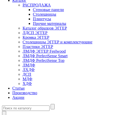
Каталог
РАСПРОДАЖА
Стеновые панели
Столешницы
Плинтусы
Прочие материалы
Каталог образцов ЭГГЕР
ЛДСП ЭГГЕР
Кромка ЭГГЕР
Столешницы ЭГГЕР и комплектующие
Пластики ЭГГЕР
ЛМДФ ЭГГЕР Feelwood
ЛМДФ PerfectSense Smart
ЛМДФ PerfectSense Top
ЛМДФ
ЛХДФ
ДСП
МДФ
ХДФ
Статьи
Производство
Акции