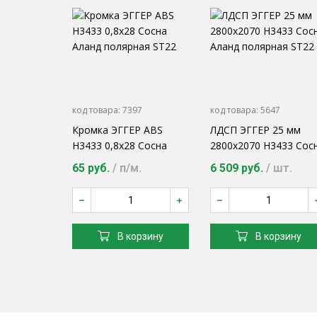
код товара:
7397
код товара:
5647
Кромка ЭГГЕР ABS
ЛДСП ЭГГЕР 25 мм
H3433 0,8х28 Сосна
2800х2070 H3433 Сос
Аланд полярная ST22
Аланд полярная ST22
65 руб.
/ п/м.
6 509 руб.
/ шт.
В корзину
В корзину