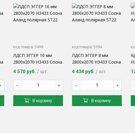
код товара:
5499
код товара:
5394
ко
ЛДСП ЭГГЕР 16 мм
ЛДСП ЭГГЕР 8 мм
К
на
2800х2070 H3433 Сосна
2800х2070 H3433 Сосна
H
Аланд полярная ST22
Аланд полярная ST22
А
4 570 руб.
/ шт.
4 434 руб.
/ шт.
1
В корзину
В корзину