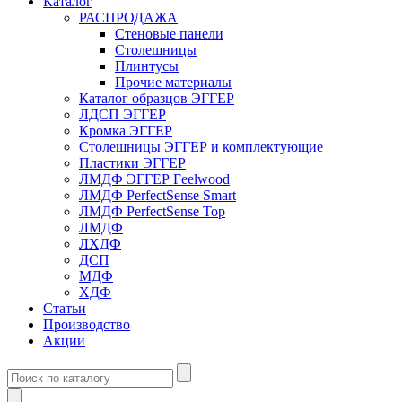
Каталог
РАСПРОДАЖА
Стеновые панели
Столешницы
Плинтусы
Прочие материалы
Каталог образцов ЭГГЕР
ЛДСП ЭГГЕР
Кромка ЭГГЕР
Столешницы ЭГГЕР и комплектующие
Пластики ЭГГЕР
ЛМДФ ЭГГЕР Feelwood
ЛМДФ PerfectSense Smart
ЛМДФ PerfectSense Top
ЛМДФ
ЛХДФ
ДСП
МДФ
ХДФ
Статьи
Производство
Акции