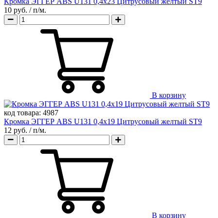
Кромка ЭГГЕР ABS U131 0,4х23 Цитрусовый желтый ST9
10 руб.
/ п/м.
В корзину
код товара:
4987
Кромка ЭГГЕР ABS U131 0,4х19 Цитрусовый желтый ST9
12 руб.
/ п/м.
В корзину