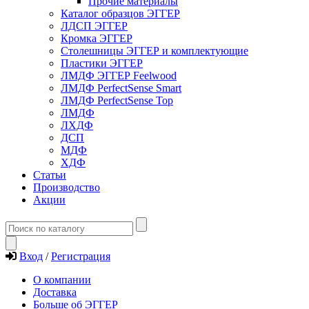
Прочие материалы
Каталог образцов ЭГГЕР
ЛДСП ЭГГЕР
Кромка ЭГГЕР
Столешницы ЭГГЕР и комплектующие
Пластики ЭГГЕР
ЛМДФ ЭГГЕР Feelwood
ЛМДФ PerfectSense Smart
ЛМДФ PerfectSense Top
ЛМДФ
ЛХДФ
ДСП
МДФ
ХДФ
Статьи
Производство
Акции
Вход
/
Регистрация
О компании
Доставка
Больше об ЭГГЕР