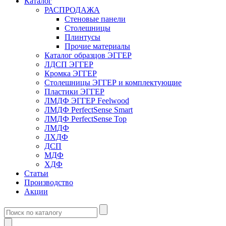
Каталог
РАСПРОДАЖА
Стеновые панели
Столешницы
Плинтусы
Прочие материалы
Каталог образцов ЭГГЕР
ЛДСП ЭГГЕР
Кромка ЭГГЕР
Столешницы ЭГГЕР и комплектующие
Пластики ЭГГЕР
ЛМДФ ЭГГЕР Feelwood
ЛМДФ PerfectSense Smart
ЛМДФ PerfectSense Top
ЛМДФ
ЛХДФ
ДСП
МДФ
ХДФ
Статьи
Производство
Акции