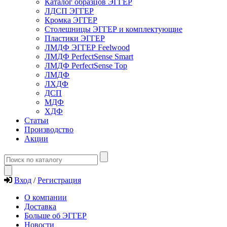
Каталог образцов ЭГГЕР
ЛДСП ЭГГЕР
Кромка ЭГГЕР
Столешницы ЭГГЕР и комплектующие
Пластики ЭГГЕР
ЛМДФ ЭГГЕР Feelwood
ЛМДФ PerfectSense Smart
ЛМДФ PerfectSense Top
ЛМДФ
ЛХДФ
ДСП
МДФ
ХДФ
Статьи
Производство
Акции
Вход
/
Регистрация
О компании
Доставка
Больше об ЭГГЕР
Новости