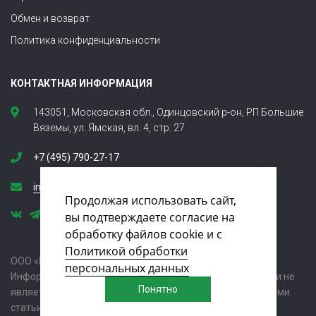
Обмен и возврат
Политика конфиденциальности
КОНТАКТНАЯ ИНФОРМАЦИЯ
143051, Московская обл., Одинцовский р-он, РП Большие
Вяземы, ул. Ямская, вл. 4, стр. 27
+7 (495) 790-27-17
info@tehnoplit.ru
Продолжая использовать сайт,
вы подтверждаете согласие на
обработку файлов cookie и с
Политикой обработки
ООО «Компания ТЕХНОПЛИТ» © 2005 - 2026
персональных данных
Информация на сайте носит ознакомительный характер и не
Понятно
является публичной офертой, определяемой положениями
статьи 437 Гражданского кодекса РФ