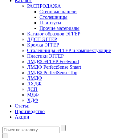
Каталог
РАСПРОДАЖА
Стеновые панели
Столешницы
Плинтусы
Прочие материалы
Каталог образцов ЭГГЕР
ЛДСП ЭГГЕР
Кромка ЭГГЕР
Столешницы ЭГГЕР и комплектующие
Пластики ЭГГЕР
ЛМДФ ЭГГЕР Feelwood
ЛМДФ PerfectSense Smart
ЛМДФ PerfectSense Top
ЛМДФ
ЛХДФ
ДСП
МДФ
ХДФ
Статьи
Производство
Акции