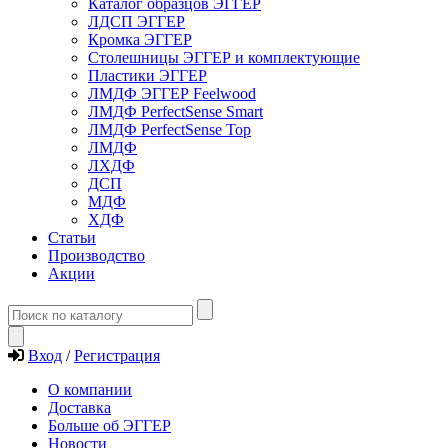
Каталог образцов ЭГГЕР
ЛДСП ЭГГЕР
Кромка ЭГГЕР
Столешницы ЭГГЕР и комплектующие
Пластики ЭГГЕР
ЛМДФ ЭГГЕР Feelwood
ЛМДФ PerfectSense Smart
ЛМДФ PerfectSense Top
ЛМДФ
ЛХДФ
ДСП
МДФ
ХДФ
Статьи
Производство
Акции
Вход
/
Регистрация
О компании
Доставка
Больше об ЭГГЕР
Новости