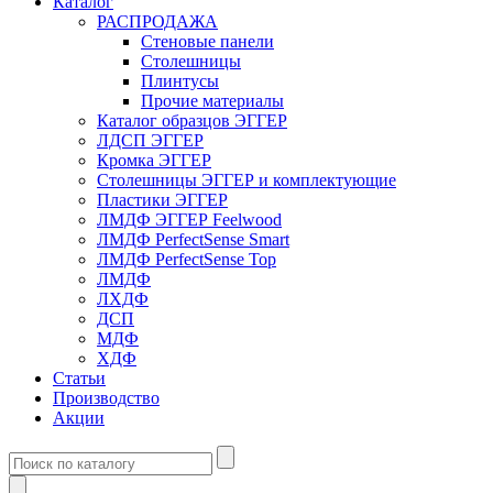
Каталог
РАСПРОДАЖА
Стеновые панели
Столешницы
Плинтусы
Прочие материалы
Каталог образцов ЭГГЕР
ЛДСП ЭГГЕР
Кромка ЭГГЕР
Столешницы ЭГГЕР и комплектующие
Пластики ЭГГЕР
ЛМДФ ЭГГЕР Feelwood
ЛМДФ PerfectSense Smart
ЛМДФ PerfectSense Top
ЛМДФ
ЛХДФ
ДСП
МДФ
ХДФ
Статьи
Производство
Акции