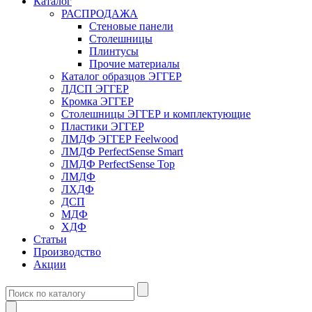
Каталог
РАСПРОДАЖА
Стеновые панели
Столешницы
Плинтусы
Прочие материалы
Каталог образцов ЭГГЕР
ЛДСП ЭГГЕР
Кромка ЭГГЕР
Столешницы ЭГГЕР и комплектующие
Пластики ЭГГЕР
ЛМДФ ЭГГЕР Feelwood
ЛМДФ PerfectSense Smart
ЛМДФ PerfectSense Top
ЛМДФ
ЛХДФ
ДСП
МДФ
ХДФ
Статьи
Производство
Акции