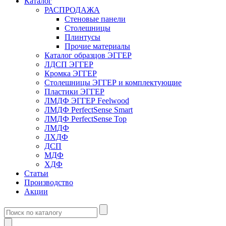
Каталог
РАСПРОДАЖА
Стеновые панели
Столешницы
Плинтусы
Прочие материалы
Каталог образцов ЭГГЕР
ЛДСП ЭГГЕР
Кромка ЭГГЕР
Столешницы ЭГГЕР и комплектующие
Пластики ЭГГЕР
ЛМДФ ЭГГЕР Feelwood
ЛМДФ PerfectSense Smart
ЛМДФ PerfectSense Top
ЛМДФ
ЛХДФ
ДСП
МДФ
ХДФ
Статьи
Производство
Акции