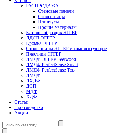
Каталог
РАСПРОДАЖА
Стеновые панели
Столешницы
Плинтусы
Прочие материалы
Каталог образцов ЭГГЕР
ЛДСП ЭГГЕР
Кромка ЭГГЕР
Столешницы ЭГГЕР и комплектующие
Пластики ЭГГЕР
ЛМДФ ЭГГЕР Feelwood
ЛМДФ PerfectSense Smart
ЛМДФ PerfectSense Top
ЛМДФ
ЛХДФ
ДСП
МДФ
ХДФ
Статьи
Производство
Акции