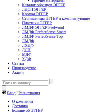
Прочие материалы
Каталог образцов ЭГГЕР
ЛДСП ЭГГЕР
Кромка ЭГГЕР
Столешницы ЭГГЕР и комплектующие
Пластики ЭГГЕР
ЛМДФ ЭГГЕР Feelwood
ЛМДФ PerfectSense Smart
ЛМДФ PerfectSense Top
ЛМДФ
ЛХДФ
ДСП
МДФ
ХДФ
Статьи
Производство
Акции
Вход
/
Регистрация
О компании
Доставка
Больше об ЭГГЕР