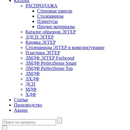
Каталог
РАСПРОДАЖА
Стеновые панели
Столешницы
Плинтусы
Прочие материалы
Каталог образцов ЭГГЕР
ЛДСП ЭГГЕР
Кромка ЭГГЕР
Столешницы ЭГГЕР и комплектующие
Пластики ЭГГЕР
ЛМДФ ЭГГЕР Feelwood
ЛМДФ PerfectSense Smart
ЛМДФ PerfectSense Top
ЛМДФ
ЛХДФ
ДСП
МДФ
ХДФ
Статьи
Производство
Акции