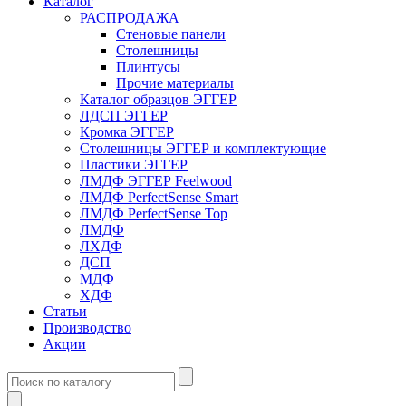
Каталог
РАСПРОДАЖА
Стеновые панели
Столешницы
Плинтусы
Прочие материалы
Каталог образцов ЭГГЕР
ЛДСП ЭГГЕР
Кромка ЭГГЕР
Столешницы ЭГГЕР и комплектующие
Пластики ЭГГЕР
ЛМДФ ЭГГЕР Feelwood
ЛМДФ PerfectSense Smart
ЛМДФ PerfectSense Top
ЛМДФ
ЛХДФ
ДСП
МДФ
ХДФ
Статьи
Производство
Акции