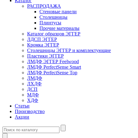
Каталог
РАСПРОДАЖА
Стеновые панели
Столешницы
Плинтусы
Прочие материалы
Каталог образцов ЭГГЕР
ЛДСП ЭГГЕР
Кромка ЭГГЕР
Столешницы ЭГГЕР и комплектующие
Пластики ЭГГЕР
ЛМДФ ЭГГЕР Feelwood
ЛМДФ PerfectSense Smart
ЛМДФ PerfectSense Top
ЛМДФ
ЛХДФ
ДСП
МДФ
ХДФ
Статьи
Производство
Акции