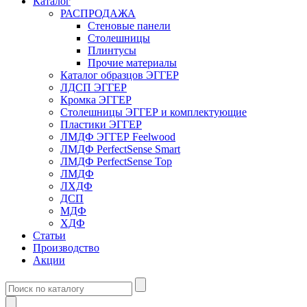
Каталог
РАСПРОДАЖА
Стеновые панели
Столешницы
Плинтусы
Прочие материалы
Каталог образцов ЭГГЕР
ЛДСП ЭГГЕР
Кромка ЭГГЕР
Столешницы ЭГГЕР и комплектующие
Пластики ЭГГЕР
ЛМДФ ЭГГЕР Feelwood
ЛМДФ PerfectSense Smart
ЛМДФ PerfectSense Top
ЛМДФ
ЛХДФ
ДСП
МДФ
ХДФ
Статьи
Производство
Акции