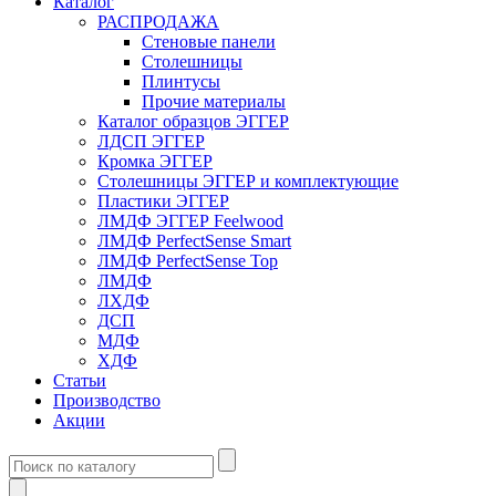
Каталог
РАСПРОДАЖА
Стеновые панели
Столешницы
Плинтусы
Прочие материалы
Каталог образцов ЭГГЕР
ЛДСП ЭГГЕР
Кромка ЭГГЕР
Столешницы ЭГГЕР и комплектующие
Пластики ЭГГЕР
ЛМДФ ЭГГЕР Feelwood
ЛМДФ PerfectSense Smart
ЛМДФ PerfectSense Top
ЛМДФ
ЛХДФ
ДСП
МДФ
ХДФ
Статьи
Производство
Акции