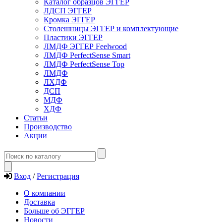
Каталог образцов ЭГГЕР
ЛДСП ЭГГЕР
Кромка ЭГГЕР
Столешницы ЭГГЕР и комплектующие
Пластики ЭГГЕР
ЛМДФ ЭГГЕР Feelwood
ЛМДФ PerfectSense Smart
ЛМДФ PerfectSense Top
ЛМДФ
ЛХДФ
ДСП
МДФ
ХДФ
Статьи
Производство
Акции
Вход
/
Регистрация
О компании
Доставка
Больше об ЭГГЕР
Новости